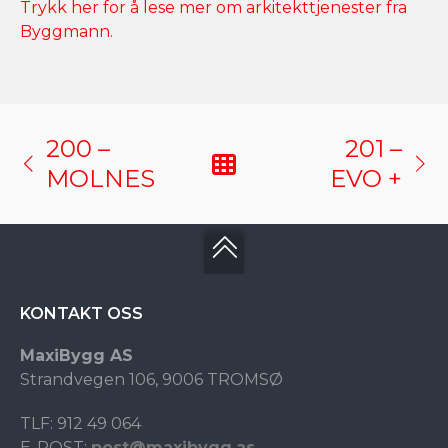
Trykk her for å lese mer om arkitekttjenester fra
Byggmann.
200 –
201 –
MOLNES
EVO +
KONTAKT OSS
MaxiBygg AS
Strandvegen 106, 9006 TROMSØ
TLF: 912 49 064
E-POST:
post@maxibygg.as