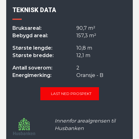
TEKNISK DATA
Bruksareal:
90,7 m²
Bebygd areal:
157,3 m²
Største lengde:
10,8 m
Største bredde:
12,1 m
Antall soverom:
2
Energimerking:
Oransje - B
LAST NED PROSPEKT
Innenfor arealgrensen til
Husbanken