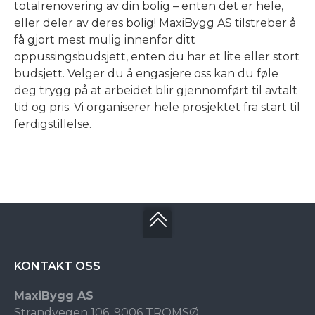
totalrenovering av din bolig – enten det er hele,
eller deler av deres bolig! MaxiBygg AS tilstreber å
få gjort mest mulig innenfor ditt
oppussingsbudsjett, enten du har et lite eller stort
budsjett. Velger du å engasjere oss kan du føle
deg trygg på at arbeidet blir gjennomført til avtalt
tid og pris. Vi organiserer hele prosjektet fra start til
ferdigstillelse.
KONTAKT OSS
MaxiBygg AS
Strandvegen 106, 9006 TROMSØ