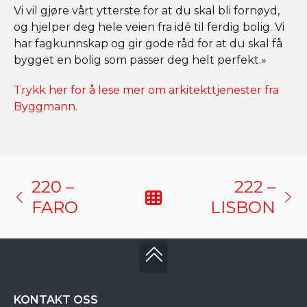
Vi vil gjøre vårt ytterste for at du skal bli fornøyd,
og hjelper deg hele veien fra idé til ferdig bolig. Vi
har fagkunnskap og gir gode råd for at du skal få
bygget en bolig som passer deg helt perfekt.»
Trykk her for å lese mer om arkitekttjenester fra
Byggmann.
220 –
222 –
FARO
LISBON
KONTAKT OSS