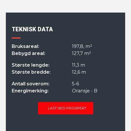
TEKNISK DATA
Bruksareal:
197,8, m²
Bebygd areal:
127,7 m²
Største lengde:
11,3 m
Største bredde:
12,6 m
Antall soverom:
5-6
Energimerking:
Oransje - B
LAST NED PROSPEKT