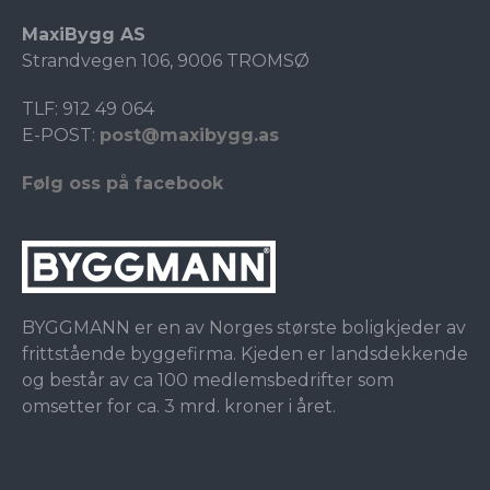
MaxiBygg AS
Strandvegen 106, 9006 TROMSØ
TLF: 912 49 064
E-POST:
post@maxibygg.as
Følg oss på facebook
BYGGMANN er en av Norges største boligkjeder av
frittstående byggefirma. Kjeden er landsdekkende
og består av ca 100 medlemsbedrifter som
omsetter for ca. 3 mrd. kroner i året.