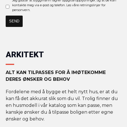
Jeg godtar at Byggmann lagrer oppgitte opplysninger, og at de kan
kontakte meg via e-post og telefon. Les våre retningslinjer for
personvern.
ARKITEKT
ALT KAN TILPASSES FOR Å IMØTEKOMME
DERES ØNSKER OG BEHOV
Fordelene med å bygge et helt nytt hus, er at du
kan få det akkurat slik som du vil. Trolig finner du
en husmodell i vår katalog som kan passe, men
kanskje ønsker du å tilpasse boligen etter egne
ønsker og behov.