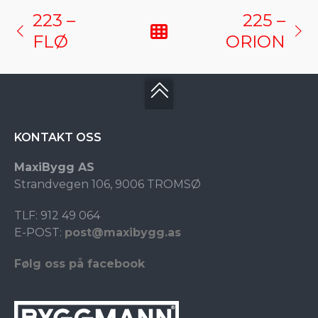
223 –
225 –
FLØ
ORION
KONTAKT OSS
MaxiBygg AS
Strandvegen 106, 9006 TROMSØ
TLF: 912 49 064
E-POST:
post@maxibygg.as
Følg oss på facebook