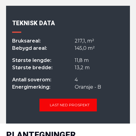
TEKNISK DATA
Bruksareal:
217,1, m²
Bebygd areal:
145,0 m²
Største lengde:
11,8 m
Største bredde:
13,2 m
Antall soverom:
4
Energimerking:
Oransje - B
LAST NED PROSPEKT
PLANTEGNINGER