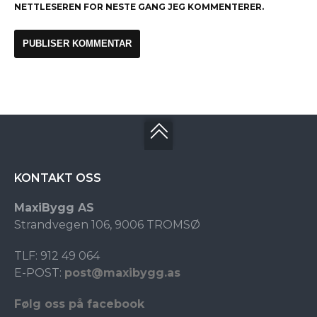
NETTLESEREN FOR NESTE GANG JEG KOMMENTERER.
KONTAKT OSS
MaxiBygg AS
Strandvegen 106, 9006 TROMSØ
TLF: 912 49 064
E-POST:
post@maxibygg.as
Følg oss på facebook